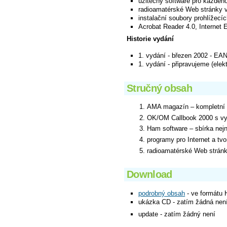
užitečný software pro každéh
radioamatérské Web stránky v
instalační soubory prohlížecí
Acrobat Reader 4.0, Internet E
Historie vydání
1. vydání - březen 2002 - E
1. vydání - připravujeme (ele
Stručný obsah
AMA magazín – kompletní 
OK/OM Callbook 2000 s vyh
Ham software – sbírka nejn
programy pro Internet a tv
radioamatérské Web stránk
Download
podrobný obsah
- ve formátu
ukázka CD - zatím žádná nen
update - zatím žádný není