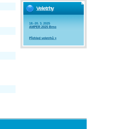
Veletrhy
18.-20. 3. 2025
AMPER 2025 Brno
Přehled veletrhů »