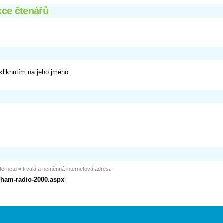
kce čtenářů
 kliknutím na jeho jméno.
ternetu = trvalá a neměnná internetová adresa:
d-ham-radio-2000.aspx