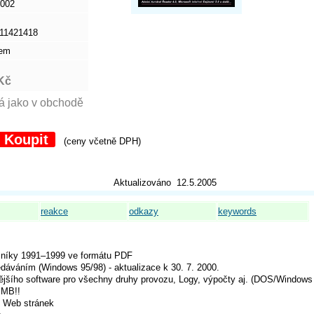
2002
11421418
dem
Kč
Koupit
(ceny včetně DPH)
Aktualizováno 12.5.2005
reakce
odkazy
keywords
čníky 1991–1999 ve formátu PDF
áváním (Windows 95/98) - aktualizace k 30. 7. 2000.
ějšího software pro všechny druhy provozu, Logy, výpočty aj. (DOS/Windows
 MB!!
u Web stránek