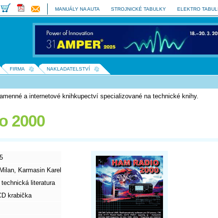
MANUÁLY NA AUTA
STROJNICKÉ TABULKY
ELEKTRO TABU
FIRMA
NAKLADATELSTVÍ
e kamenné a internetové knihkupectví specializované na technické knihy.
o 2000
5
Milan, Karmasin Karel
technická literatura
CD krabička