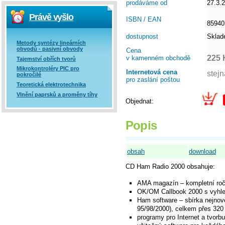
prodáváme od
27.3.
Právě vyšlo
ISBN / EAN
85940
dostupnost
Skla
Metody syntézy lineárních
obvodů - pasivní obvody
Cena
225 
v kamenném obchodě
Tajemství obřích tvorů
Mikrokontroléry PIC pro
Internetová cena
pokročilé
pro zaslání poštou
Teoretická elektrotechnika
Vlnění paprsků a proměny tíhy
Objednat:
Popis
obsah
download
CD Ham Radio 2000 obsahuje:
AMA magazín – kompletní ro
OK/OM Callbook 2000 s vyhled
Ham software – sbírka nejnov
95/98/2000), celkem přes 320
programy pro Internet a tvorb