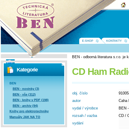
BEN -
technická
literatura
E-SHOP
KONTAKTY
BEN - odborná literatura s.r.o. j
Vyhledávání
CD Ham Radi
Kategorie
BEN
BEN - novinky (3)
obj. číslo
91005
BEN - vše (312)
BEN - knihy v PDF (198)
autor
Caha 
BEN - archiv (94)
vydal / výrobce
BEN - 
Knihy pro elektrotechniky
rozsah / vazba
CD / 
Manuály JAK NA TO
vydání