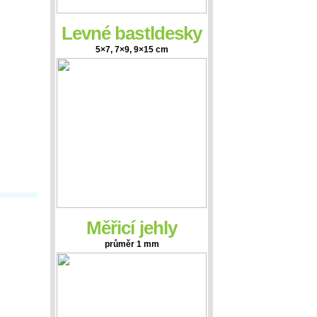
Levné bastldesky
5×7, 7×9, 9×15 cm
Měřicí jehly
průměr 1 mm