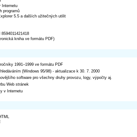
o
 Internetu
ch programů
xplorer 5.5 a dalších užitečných utilit
AN 8594011421418
ktronická kniha ve formátu PDF)
ročníky 1991–1999 ve formátu PDF
ledáváním (Windows 95/98) - aktualizace k 30. 7. 2000
ovějšího software pro všechny druhy provozu, logy, výpočty aj.
orbu Web stránek
y v Internetu
 HTML
í