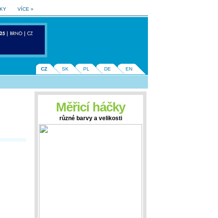
LKY
VÍCE »
CZ
SK
PL
DE
EN
Měřicí háčky
různé barvy a velikosti