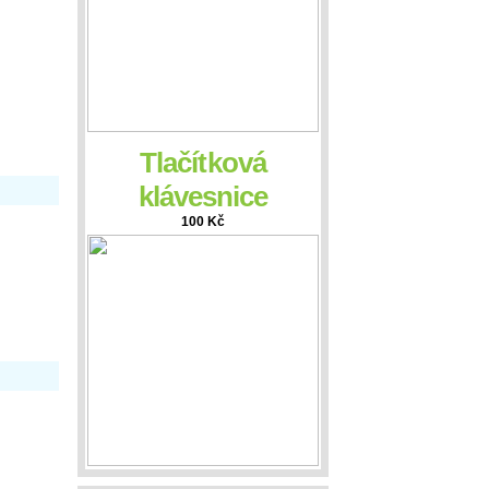
Tlačítková
klávesnice
100 Kč