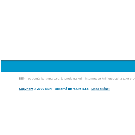
BEN - odborná literatura s.r.o. je prodejna knih, internetové knihkupectví a také pr
Copyright
© 2026 BEN – odborná literatura s.r.o.
.
Mapa stránek