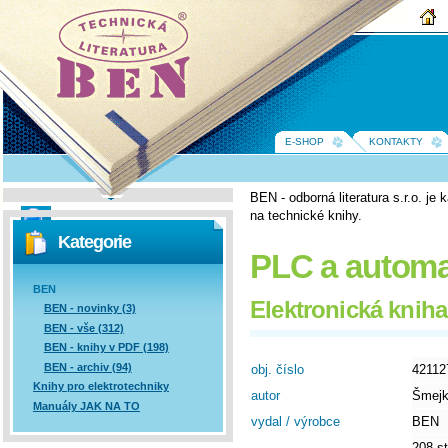
BEN -
technická
literatura
E-SHOP
KONTAKTY
BEN - odborná literatura s.r.o. j
na technické knihy.
Vyhledávání
Kategorie
PLC a automa
BEN
Elektronická knih
BEN - novinky (3)
BEN - vše (312)
BEN - knihy v PDF (198)
BEN - archiv (94)
obj. číslo
42112
Knihy pro elektrotechniky
autor
Šmejk
Manuály JAK NA TO
vydal / výrobce
BEN
208 st