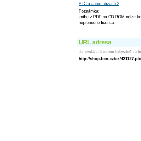
PLC a automatizace 2
Poznámka:
knihu v PDF na CD ROM nelze kou
nepřenosné licence.
URL adresa
domovská stránka této knihy/zboží na In
http://shop.ben.cz/cz/421127-pl