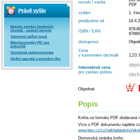
rozsah / vazba
PDF
Právě vyšlo
vydání
1. če
prodáváme od
14.4.
Metody syntézy lineárních
978-8
obvodů - pasivní obvody
ISBN / EAN
97880
Tajemství obřích tvorů
dostupnost
Objed
Mikrokontroléry PIC pro
pokročilé
Cena
Teoretická elektrotechnika
120 
v kamenném obchodě
Vlnění paprsků a proměny tíhy
Internetová cena
pro zaslání poštou
Objednat:
Popis
Kniha ve formátu PDF dodávaná
Více o PDF dokumentu najdete z
www.ben.cz/cz/nakladatelstvi/ekn
Domovská stránka knihy: