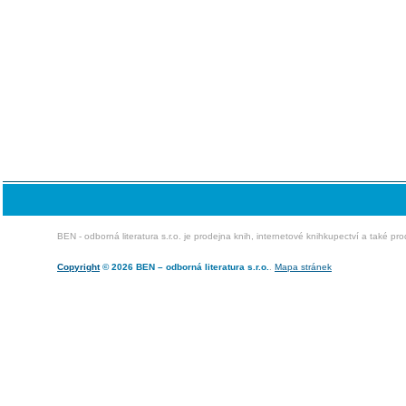
BEN - odborná literatura s.r.o. je prodejna knih, internetové knihkupectví a také pr
Copyright
© 2026 BEN – odborná literatura s.r.o.
.
Mapa stránek