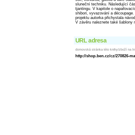
sluneční techniku. Následující čá
tjantingu. V kapitole o napařovací
shibori, vyvazování a découpage. P
projektu autorka přichystala náv
V závěru naleznete také šablony 
URL adresa
domovská stránka této knihy/zboží na In
http://shop.ben.cz/cz/270826-m