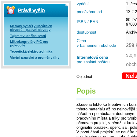
vydání
1. če
Právě vyšlo
prodáváme od
13.2.
80-25
ISBN / EAN
97880
Metody syntézy lineárních
obvodů - pasivní obvody
dostupnost
Archi
Tajemství obřích tvorů
Cena
Mikrokontroléry PIC pro
259 
v kamenném obchodě
pokročilé
Teoretická elektrotechnika
Internetová cena
Vlnění paprsků a proměny tíhy
pro zaslání poštou
Nel
Objednat:
Popis
Zkušená lektorka kreativních kur
tohoto materiálu až po nejnovější
nářadím i pomůckami dostupnými 
pracovního místa a triky pro tvor
připraven projekt, v němž si krok
originální obrázek, šperk, šál, po
V první části projektů se naučíte
solí, konturou, guttou a také šabl