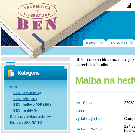
BEN -
technická
literatura
E-SHOP
KONTAKTY
BEN - odborná literatura s.r.o. j
na technické knihy.
Vyhledávání
Kategorie
Malba na hed
BEN
BEN - novinky (3)
BEN - vše (312)
obj. číslo
27082
BEN - knihy v PDF (198)
autor
BEN - archiv (94)
Knihy pro elektrotechniky
vydal / výrobce
Compu
Manuály JAK NA TO
124 st
rozsah / vazba
brožo