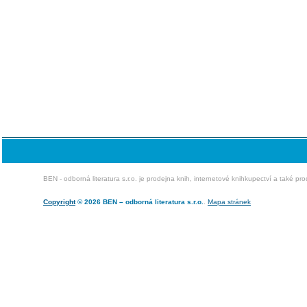
BEN - odborná literatura s.r.o. je prodejna knih, internetové knihkupectví a také pr
Copyright
© 2026 BEN – odborná literatura s.r.o.
.
Mapa stránek