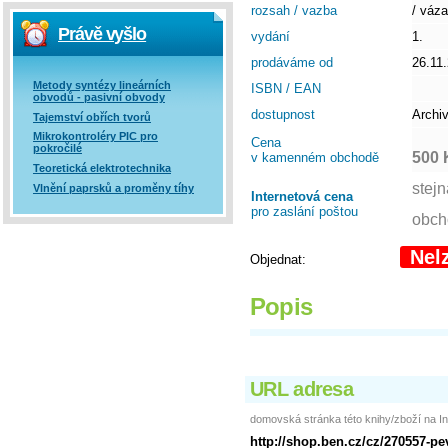
rozsah / vazba
/ váz
Právě vyšlo
vydání
1.
prodáváme od
26.11
Metody syntézy lineárních
ISBN / EAN
obvodů - pasivní obvody
dostupnost
Archi
Tajemství obřích tvorů
Mikrokontroléry PIC pro
Cena
pokročilé
500 
v kamenném obchodě
Teoretická elektrotechnika
Vlnění paprsků a proměny tíhy
Internetová cena
pro zaslání poštou
Nel
Objednat:
Popis
URL adresa
domovská stránka této knihy/zboží na In
http://shop.ben.cz/cz/270557-p