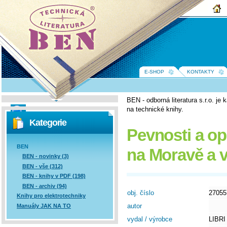
BEN -
technická
literatura
E-SHOP
KONTAKTY
BEN - odborná literatura s.r.o. j
na technické knihy.
Vyhledávání
Kategorie
Pevnosti a o
BEN
na Moravě a 
BEN - novinky (3)
BEN - vše (312)
BEN - knihy v PDF (198)
BEN - archiv (94)
obj. číslo
27055
Knihy pro elektrotechniky
autor
Manuály JAK NA TO
vydal / výrobce
LIBRI