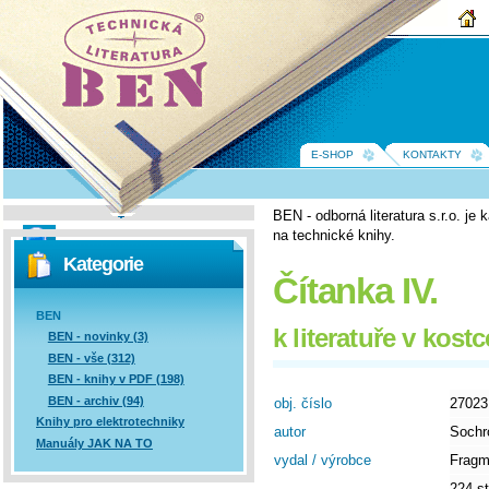
BEN -
technická
literatura
E-SHOP
KONTAKTY
BEN - odborná literatura s.r.o. j
na technické knihy.
Vyhledávání
Kategorie
Čítanka IV.
BEN
k literatuře v kost
BEN - novinky (3)
BEN - vše (312)
BEN - knihy v PDF (198)
BEN - archiv (94)
obj. číslo
27023
Knihy pro elektrotechniky
autor
Sochr
Manuály JAK NA TO
vydal / výrobce
Fragm
224 st