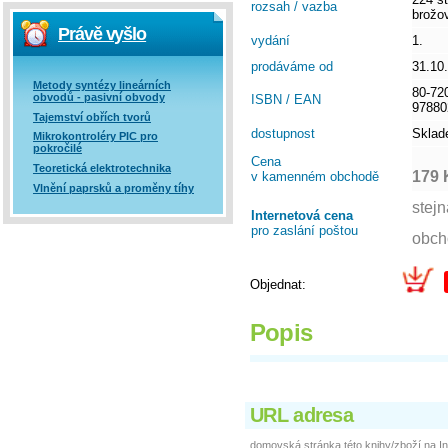
rozsah / vazba
brožo
Právě vyšlo
vydání
1.
prodáváme od
31.10
Metody syntézy lineárních
80-72
obvodů - pasivní obvody
ISBN / EAN
97880
Tajemství obřích tvorů
dostupnost
Skla
Mikrokontroléry PIC pro
pokročilé
Cena
Teoretická elektrotechnika
179 
v kamenném obchodě
Vlnění paprsků a proměny tíhy
Internetová cena
pro zaslání poštou
Objednat:
Popis
URL adresa
domovská stránka této knihy/zboží na In