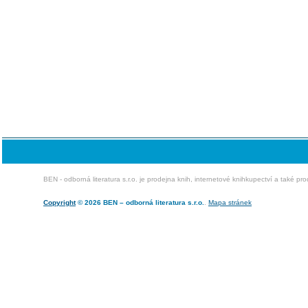
BEN - odborná literatura s.r.o. je prodejna knih, internetové knihkupectví a také pr
Copyright
© 2026 BEN – odborná literatura s.r.o.
.
Mapa stránek