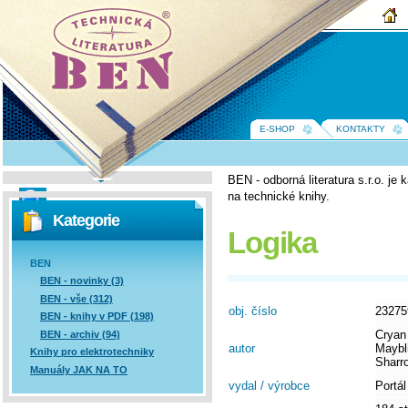
BEN -
technická
literatura
E-SHOP
KONTAKTY
BEN - odborná literatura s.r.o. j
na technické knihy.
Vyhledávání
Kategorie
Logika
BEN
BEN - novinky (3)
BEN - vše (312)
obj. číslo
23275
BEN - knihy v PDF (198)
Cryan
BEN - archiv (94)
autor
Maybli
Knihy pro elektrotechniky
Sharr
Manuály JAK NA TO
vydal / výrobce
Portál