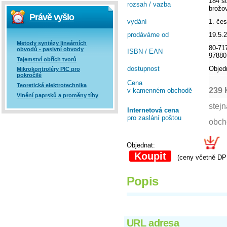
184 st
rozsah / vazba
brožo
Právě vyšlo
vydání
1. če
prodáváme od
19.5.
Metody syntézy lineárních
80-71
obvodů - pasivní obvody
ISBN / EAN
97880
Tajemství obřích tvorů
dostupnost
Objed
Mikrokontroléry PIC pro
pokročilé
Cena
Teoretická elektrotechnika
239 
v kamenném obchodě
Vlnění paprsků a proměny tíhy
Internetová cena
pro zaslání poštou
Objednat:
Koupit
(ceny včetně D
Popis
URL adresa