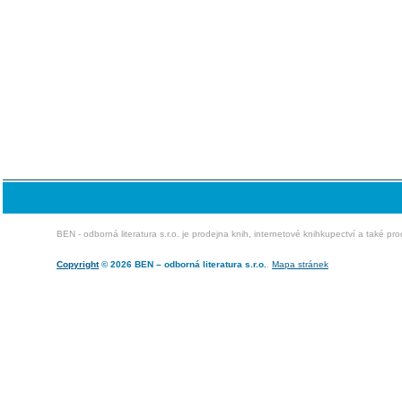
BEN - odborná literatura s.r.o. je prodejna knih, internetové knihkupectví a také pr
Copyright
© 2026 BEN – odborná literatura s.r.o.
.
Mapa stránek