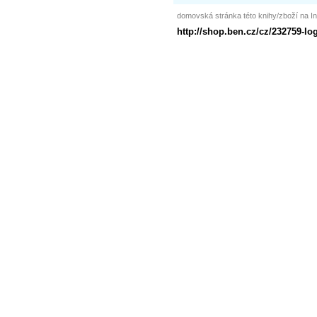
domovská stránka této knihy/zboží na In
http://shop.ben.cz/cz/232759-lo