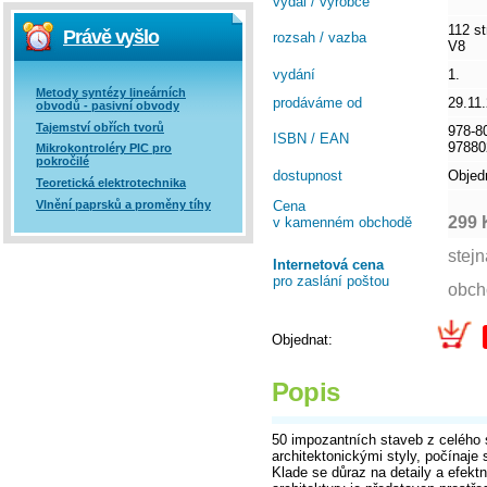
vydal / výrobce
112 st
Právě vyšlo
rozsah / vazba
V8
vydání
1.
Metody syntézy lineárních
prodáváme od
29.11
obvodů - pasivní obvody
Tajemství obřích tvorů
978-8
ISBN / EAN
97880
Mikrokontroléry PIC pro
pokročilé
dostupnost
Objed
Teoretická elektrotechnika
Vlnění paprsků a proměny tíhy
Cena
299 
v kamenném obchodě
Internetová cena
pro zaslání poštou
Objednat:
Popis
50 impozantních staveb z celého
architektonickými styly, počínaj
Klade se důraz na detaily a efektn