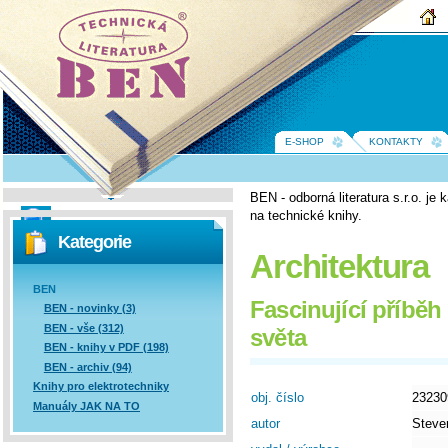
BEN -
technická
literatura
E-SHOP
KONTAKTY
BEN - odborná literatura s.r.o. j
na technické knihy.
Vyhledávání
Kategorie
Architektura
BEN
Fascinující příbě
BEN - novinky (3)
BEN - vše (312)
světa
BEN - knihy v PDF (198)
BEN - archiv (94)
Knihy pro elektrotechniky
obj. číslo
23230
Manuály JAK NA TO
autor
Steve