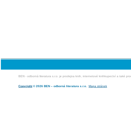
BEN - odborná literatura s.r.o. je prodejna knih, internetové knihkupectví a také pr
Copyright
© 2026 BEN – odborná literatura s.r.o.
.
Mapa stránek