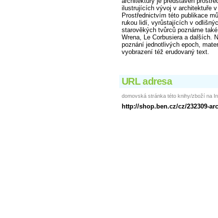
architektury je představen prostře
ilustrujících vývoj v architektuře 
Prostřednictvím této publikace m
rukou lidí, vyrůstajících v odlišn
starověkých tvůrců poznáme také 
Wrena, Le Corbusiera a dalších. N
poznání jednotlivých epoch, mater
vyobrazení též erudovaný text.
URL adresa
domovská stránka této knihy/zboží na In
http://shop.ben.cz/cz/232309-ar