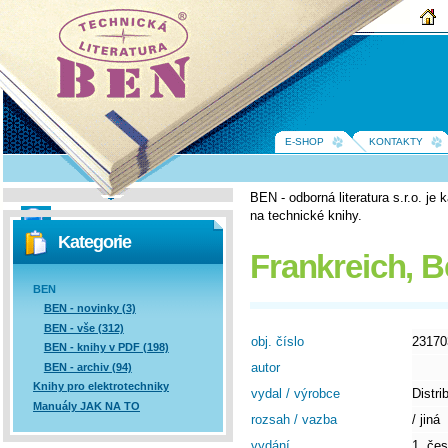
BEN -
technická
literatura
E-SHOP
KONTAKTY
BEN - odborná literatura s.r.o. j
na technické knihy.
Vyhledávání
Kategorie
Frankreich, 
BEN
BEN - novinky (3)
BEN - vše (312)
obj. číslo
23170
BEN - knihy v PDF (198)
autor
BEN - archiv (94)
Knihy pro elektrotechniky
vydal / výrobce
Distri
Manuály JAK NA TO
rozsah / vazba
/ jiná
vydání
1. če