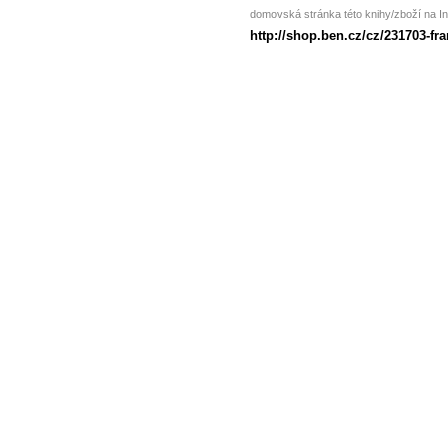
domovská stránka této knihy/zboží na In
http://shop.ben.cz/cz/231703-fr