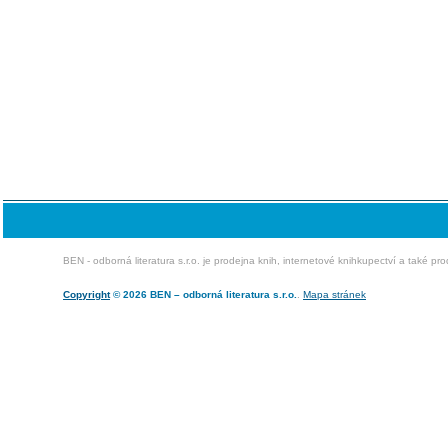
BEN - odborná literatura s.r.o. je prodejna knih, internetové knihkupectví a také pr
Copyright
© 2026 BEN – odborná literatura s.r.o.
.
Mapa stránek