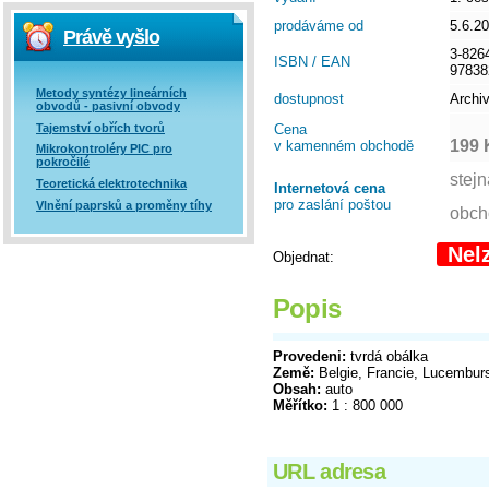
prodáváme od
5.6.2
Právě vyšlo
3-826
ISBN / EAN
97838
Metody syntézy lineárních
dostupnost
Archi
obvodů - pasivní obvody
Tajemství obřích tvorů
Cena
199 
v kamenném obchodě
Mikrokontroléry PIC pro
pokročilé
Teoretická elektrotechnika
Internetová cena
pro zaslání poštou
Vlnění paprsků a proměny tíhy
Nel
Objednat:
Popis
Provedeni:
tvrdá obálka
Země:
Belgie, Francie, Lucembur
Obsah:
auto
Měřítko:
1 : 800 000
URL adresa