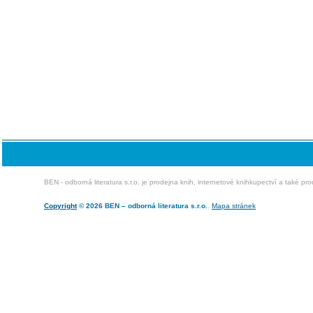
BEN - odborná literatura s.r.o. je prodejna knih, internetové knihkupectví a také pr
Copyright
© 2026 BEN – odborná literatura s.r.o.
.
Mapa stránek