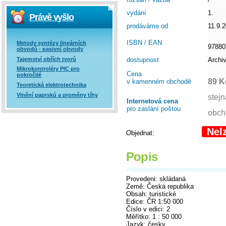
vydání
1.
Právě vyšlo
prodáváme od
11.9.
ISBN / EAN
Metody syntézy lineárních
97880
obvodů - pasivní obvody
Tajemství obřích tvorů
dostupnost
Archi
Mikrokontroléry PIC pro
Cena
pokročilé
89 K
v kamenném obchodě
Teoretická elektrotechnika
Vlnění paprsků a proměny tíhy
Internetová cena
pro zaslání poštou
Nel
Objednat:
Popis
Provedeni: skládaná
Země: Česká republika
Obsah: turistické
Edice: ČR 1:50 000
Číslo v edici: 2
Měřítko: 1 : 50 000
Jazyk: česky