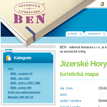
BEN -
technická
literatura
E-SHOP
KONTAKTY
BEN - odborná literatura s.r.o. j
na technické knihy.
Vyhledávání
Kategorie
Jizerské Hory
BEN
turistická mapa
BEN - novinky (3)
BEN - vše (312)
BEN - knihy v PDF (198)
BEN - archiv (94)
obj. číslo
23141
Knihy pro elektrotechniky
autor
Manuály JAK NA TO
vydal / výrobce
Distri
rozsah / vazba
/