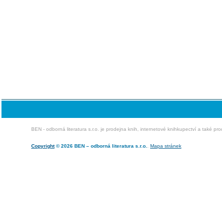
BEN - odborná literatura s.r.o. je prodejna knih, internetové knihkupectví a také pr
Copyright
© 2026 BEN – odborná literatura s.r.o.
.
Mapa stránek