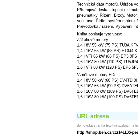
Technická data motorů. Údržba voz
Přístrojová deska. Topení / klima
pneumatiky. Řízení. Brzdy. Motor
soustava. Řídící systém motoru.
Převodovka / řazení. Vybavení int
Kniha popisuje tyto vozy:
Zážehové motory
1,4 l 8V 55 kW (75 PS) TU3A KF
1,4 l 16V 65 kW (88 PS) ET3J4 
1,4 l VTi 65 kW (88 PS) EP3 8FS
1,6 l 16V 80 kW (110 PS) TU5JP
1,6 l VTi 88 kW (120 PS) EP6 5
Vznětové motory HDi
1,4 l 8V 50 kW (68 PS) DV4TD 8
1,6 l 16V 66 kW (90 PS) DV6AT
1,6 l 16V 80 kW (109 PS) DV6T
1,6 l 16V 80 kW (109 PS) DV6T
URL adresa
domovská stránka této knihy/zboží na In
http://shop.ben.cz/cz/141135-p