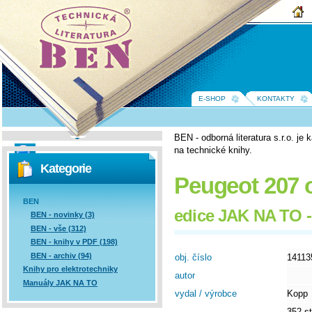
BEN -
technická
literatura
E-SHOP
KONTAKTY
BEN - odborná literatura s.r.o. j
na technické knihy.
Vyhledávání
Kategorie
Peugeot 207 
BEN
edice JAK NA TO -
BEN - novinky (3)
BEN - vše (312)
BEN - knihy v PDF (198)
BEN - archiv (94)
obj. číslo
14113
Knihy pro elektrotechniky
autor
Manuály JAK NA TO
vydal / výrobce
Kopp
352 st