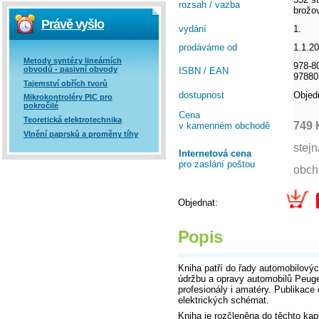
rozsah / vazba
brožo
Právě vyšlo
vydání
1.
prodáváme od
1.1.2
Metody syntézy lineárních
978-8
obvodů - pasivní obvody
ISBN / EAN
97880
Tajemství obřích tvorů
dostupnost
Objed
Mikrokontroléry PIC pro
pokročilé
Cena
Teoretická elektrotechnika
749 
v kamenném obchodě
Vlnění paprsků a proměny tíhy
Internetová cena
pro zaslání poštou
Objednat:
Popis
Kniha patří do řady automobilovýc
údržbu a opravy automobilů Peug
profesionály i amatéry. Publikace 
elektrických schémat.
Kniha je rozčleněna do těchto kapi