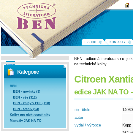
BEN -
technická
literatura
E-SHOP
KONTAKTY
BEN - odborná literatura s.r.o. j
na technické knihy.
Vyhledávání
Kategorie
Citroen Xanti
BEN
edice JAK NA TO -
BEN - novinky (3)
BEN - vše (312)
BEN - knihy v PDF (198)
BEN - archiv (94)
obj. číslo
14060
Knihy pro elektrotechniky
autor
Manuály JAK NA TO
vydal / výrobce
Kopp
262 st