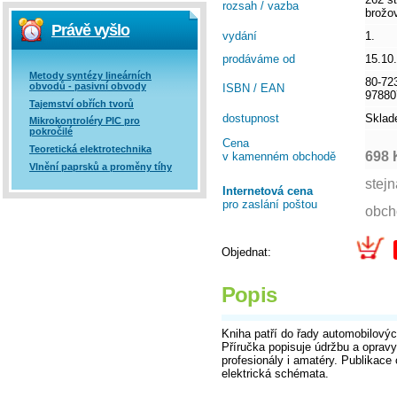
rozsah / vazba
brožo
Právě vyšlo
vydání
1.
prodáváme od
15.10
Metody syntézy lineárních
80-72
obvodů - pasivní obvody
ISBN / EAN
97880
Tajemství obřích tvorů
dostupnost
Skla
Mikrokontroléry PIC pro
pokročilé
Cena
Teoretická elektrotechnika
698 
v kamenném obchodě
Vlnění paprsků a proměny tíhy
Internetová cena
pro zaslání poštou
Objednat:
Popis
Kniha patří do řady automobilovýc
Příručka popisuje údržbu a oprav
profesionály i amatéry. Publikace 
elektrická schémata.