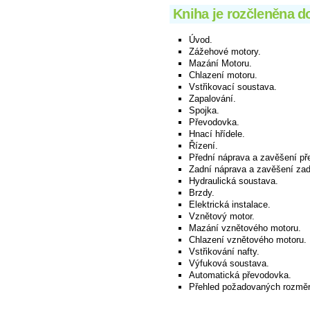
Kniha je rozčleněna do
Úvod.
Zážehové motory.
Mazání Motoru.
Chlazení motoru.
Vstřikovací soustava.
Zapalování.
Spojka.
Převodovka.
Hnací hřídele.
Řízení.
Přední náprava a zavěšení pře
Zadní náprava a zavěšení zad
Hydraulická soustava.
Brzdy.
Elektrická instalace.
Vznětový motor.
Mazání vznětového motoru.
Chlazení vznětového motoru.
Vstřikování nafty.
Výfuková soustava.
Automatická převodovka.
Přehled požadovaných rozměr