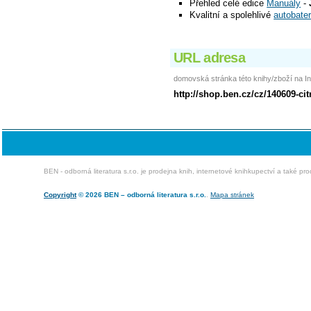
Přehled celé edice
Manuály
-
Kvalitní a spolehlivé
autobater
URL adresa
domovská stránka této knihy/zboží na In
http://shop.ben.cz/cz/140609-cit
BEN - odborná literatura s.r.o. je prodejna knih, internetové knihkupectví a také pr
Copyright
© 2026 BEN – odborná literatura s.r.o.
.
Mapa stránek