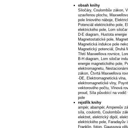
obsah knihy
Siločáry, Coulombův zákon, Vý
uzavřenou plochu, Maxwellova 
pole liniového náboje, Elektri
Potenciál elektrického pole, E
elektrického pole, Lom siločar
D-E diagram, Hustota energie 
Magnetostatické pole, Magnet
Magnetická indukce pole neko
Magnetický potenciál, Druhá M
Třetí Maxwellova rovnice, Lor
B-H diagram, Lom siločar indu
energie magnetického pole, P
elektromagnetu, Nestacionárn
zákon, Čtvrtá Maxwellova rovn
-DE, Elektromagnetická vlna, 
elektromagnetické vlny, Poynt
vektorového počtu, Vlnová ro
proud, Síla působící na vodič
pole
rejstřík knihy
ampér, abampér, Ampereův zá
síla, coulomb, Coulombův záko
elektret, elektrický dipól, ele
elektrického pole, Faradayův 
Franklin, foton, Gaussova věta