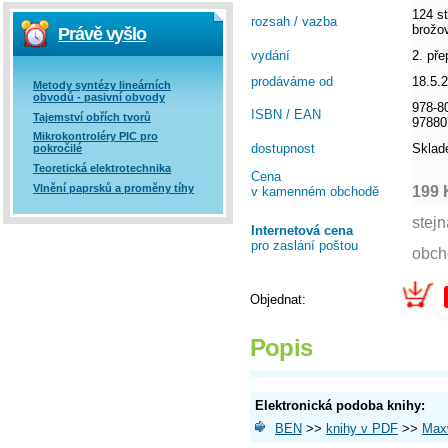
124 st
rozsah / vazba
brožo
Právě vyšlo
vydání
2. př
prodáváme od
18.5.
Metody syntézy lineárních
obvodů - pasivní obvody
978-8
ISBN / EAN
Tajemství obřích tvorů
97880
Mikrokontroléry PIC pro
dostupnost
Skla
pokročilé
Teoretická elektrotechnika
Cena
Vlnění paprsků a proměny tíhy
199 
v kamenném obchodě
Internetová cena
pro zaslání poštou
Objednat:
Popis
Elektronická podoba knihy:
BEN
>>
knihy v PDF
>>
Maxw