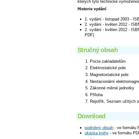
kterých tyto technické vymoženost
Historie vydání
1. vydání - listopad 2003 - I
2. vydání - květen 2012 - IS
2. vydání - květen 2012 - ISB
PDF)
Stručný obsah
Pocta zakladatelům
Elektrostatické pole
Magnetostatické pole
Nestacionární elektromagne
Zákonné měrné jednotky
Příloha
Rejstřík, Seznam užitých 
Download
podrobný obsah
- ve formátu
ukázka knihy
- ve formátu PD