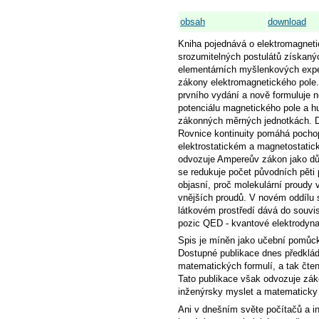
obsah
download
Kniha pojednává o elektromagneti
srozumitelných postulátů získaný
elementárních myšlenkových expe
zákony elektromagnetického pole.
prvního vydání a nově formuluje n
potenciálu magnetického pole a hu
zákonných měrných jednotkách. Dr
Rovnice kontinuity pomáhá pochop
elektrostatickém a magnetostatické
odvozuje Ampereův zákon jako důs
se redukuje počet původních pěti 
objasní, proč molekulární proudy 
vnějších proudů. V novém oddílu 
látkovém prostředí dává do souvis
pozic QED - kvantové elektrodyn
Spis je míněn jako učební pomůc
Dostupné publikace dnes předkláda
matematických formulí, a tak čte
Tato publikace však odvozuje zák
inženýrsky myslet a matematicky 
Ani v dnešním světe počítačů a i