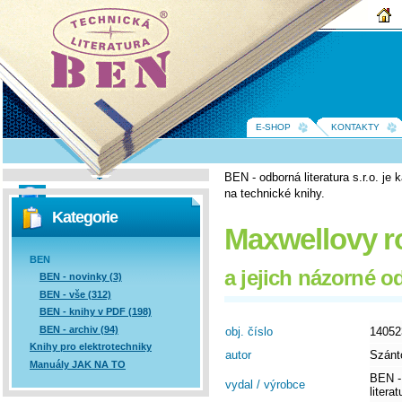
BEN -
technická
literatura
E-SHOP
KONTAKTY
BEN - odborná literatura s.r.o. j
na technické knihy.
Vyhledávání
Kategorie
Maxwellovy r
BEN
a jejich názorné o
BEN - novinky (3)
BEN - vše (312)
BEN - knihy v PDF (198)
BEN - archiv (94)
obj. číslo
14052
Knihy pro elektrotechniky
autor
Szánt
Manuály JAK NA TO
BEN -
vydal / výrobce
literat