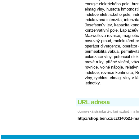
energie elektrického pole, hu
elmag vlny, hustota hmotnosti
indukce elektrického pole, in
indukovaná intenzita, intenzit
Josefsonův jev, kapacita konde
konzervativní pole, Laplaceův 
Maxwellova rovnice, magnetic
posuvný proud, molekulární pr
operátor divergence, operátor 
permeabilita vakua, permitivit
polarizace vlny, potenciál ele
pravé ruky, příčné vlnění, váz
rovnice, volné náboje, relativn
indukce, rovnice kontinuita, 
vlny, rychlost elmag. vlny v l
jednotky.
URL adresa
domovská stránka této knihy/zboží na In
http://shop.ben.cz/cz/140523-m