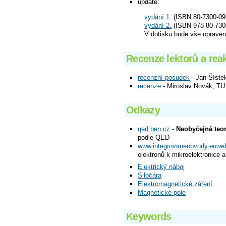
update:
vydání 1.
(ISBN 80-7300-09
vydání 2.
(ISBN 978-80-730
V dotisku bude vše opraven
Recenze lektorů a rea
recenzní posudek
- Jan Šíst
recenze
- Miroslav Novák, TU
Odkazy
qed.ben.cz
-
Neobyčejná teor
podle QED
www.integrovaneobvody.euwe
elektronů k mikroelektronice 
Elektrický náboj
Siločára
Elektromagnetické záření
Magnetické pole
Keywords