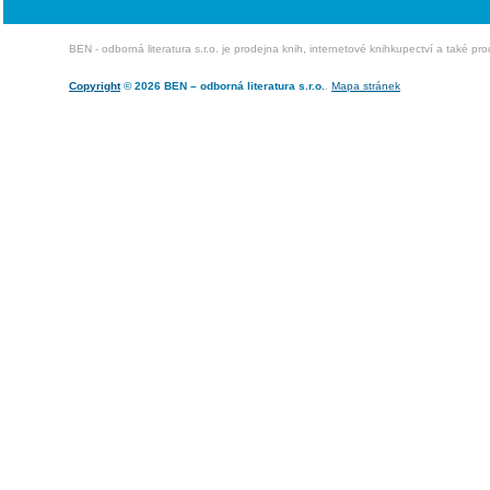
BEN - odborná literatura s.r.o. je prodejna knih, internetové knihkupectví a také pr
Copyright
© 2026 BEN – odborná literatura s.r.o.
.
Mapa stránek