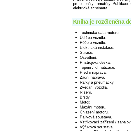
profesionály i amatéry. Publikace
elektrická schémata.
Kniha je rozčleněna do
Technická data motoru.
Údržba vozidla.
Péče o vozidlo.
Elektrická instalace.
Stírače.
Osvětlení.
Přístrojová deska.
Topení / klimatizace.
Přední náprava.
Zadní náprava.
Ráfky a pneumatiky.
Zvedání vozidla.
Řízení.
Brzdy.
Motor.
Mazání motoru.
Chlazení motoru.
Palivová soustava.
Vstřikovací zařízení / zapalov
Výfuková soustava.