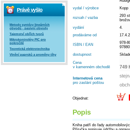
Rudig
vydal / výrobce
Kopp
Právě vyšlo
293 st
rozsah / vazba
brožo
Metody syntézy lineárních
vydání
4.
obvodů - pasivní obvody
Tajemství obřích tvorů
prodáváme od
17.4.
Mikrokontroléry PIC pro
978-8
pokročilé
ISBN / EAN
97880
Teoretická elektrotechnika
dostupnost
Skla
Vlnění paprsků a proměny tíhy
Cena
749 
v kamenném obchodě
Internetová cena
pro zaslání poštou
Objednat:
Popis
Kniha patří do řady automobilovýc
Příručka popisuje údržbu a oprav