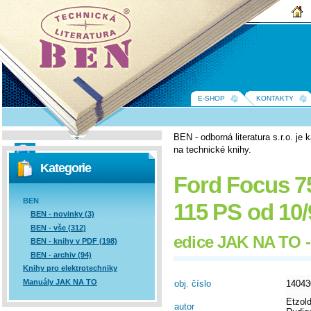
BEN -
technická
literatura
E-SHOP
KONTAKTY
BEN - odborná literatura s.r.o. j
na technické knihy.
Vyhledávání
Kategorie
Ford Focus 75
BEN
115 PS od 10/
BEN - novinky (3)
BEN - vše (312)
edice JAK NA TO -
BEN - knihy v PDF (198)
BEN - archiv (94)
Knihy pro elektrotechniky
Manuály JAK NA TO
obj. číslo
14043
Etzol
autor