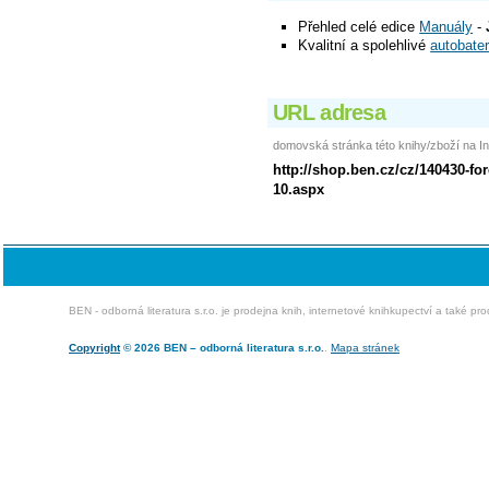
Přehled celé edice
Manuály
-
Kvalitní a spolehlivé
autobater
URL adresa
domovská stránka této knihy/zboží na In
http://shop.ben.cz/cz/140430-for
10.aspx
BEN - odborná literatura s.r.o. je prodejna knih, internetové knihkupectví a také pr
Copyright
© 2026 BEN – odborná literatura s.r.o.
.
Mapa stránek