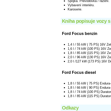
Spojka. Převodovka / řazení.
Vybavení interiéru.
Karoserie.
Kniha popisuje vozy s
Ford Focus benzin
1,4 l / 55 kW ( 75 PS) 16V Z
1,6 l / 74 kW (100 PS) 16V 
1,8 l / 85 kW (115 PS) 16V Z
2,0 l / 96 kW (130 PS) 16V Z
2,0 l /127 kW (173 PS) 16V D
Ford Focus diesel
1,8 l / 55 kW ( 75 PS) Endur
1,8 l / 66 kW ( 90 PS) Endu
1,8 l / 74 kW (100 PS) Durat
1,8 l / 85 kW (115 PS) Durat
Odkazy