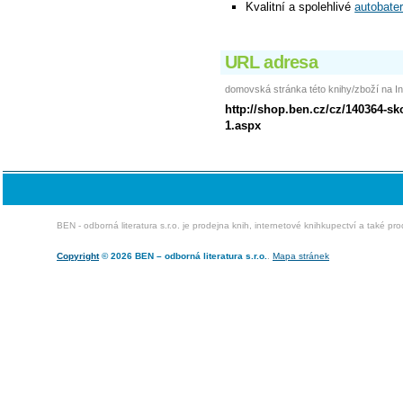
Kvalitní a spolehlivé
autobater
URL adresa
domovská stránka této knihy/zboží na In
http://shop.ben.cz/cz/140364-skod
1.aspx
BEN - odborná literatura s.r.o. je prodejna knih, internetové knihkupectví a také pr
Copyright
© 2026 BEN – odborná literatura s.r.o.
.
Mapa stránek