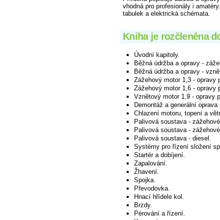
vhodná pro profesionály i amatéry
tabulek a elektrická schémata.
Kniha je rozčleněna do
Úvodní kapitoly.
Běžná údržba a opravy - záže
Běžná údržba a opravy - vzně
Zážehový motor 1,3 - opravy 
Zážehový motor 1,6 - opravy 
Vznětový motor 1,9 - opravy 
Demontáž a generální oprava 
Chlazení motoru, topení a větr
Palivová soustava - zážehov
Palivová soustava - zážehov
Palivová soustava - diesel.
Systémy pro řízení složení sp
Startér a dobíjení.
Zapalování.
Žhavení.
Spojka.
Převodovka.
Hnací hřídele kol.
Brzdy.
Pérování a řízení.