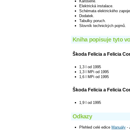
Karoserie.
Elektrická instalace.
Schémata elektrického zapoje
Dodatek.
Tabulky poruch.
Slovník technických pojmů.
Kniha popisuje tyto v
Škoda Felicia a Felicia C
1,3 l od 1995
1,3 l MPi od 1995
1,6 l MPi od 1995
Škoda Felicia a Felicia Co
1,9 l od 1995
Odkazy
Přehled celé edice
Manuály
-