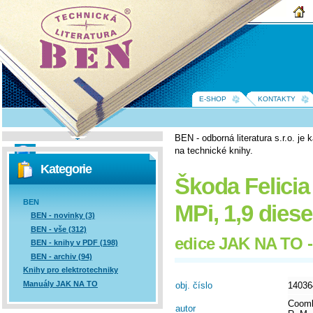
BEN -
technická
literatura
E-SHOP
KONTAKTY
BEN - odborná literatura s.r.o. j
na technické knihy.
Vyhledávání
Kategorie
Škoda Felicia 1
BEN
MPi, 1,9 dies
BEN - novinky (3)
BEN - vše (312)
edice JAK NA TO -
BEN - knihy v PDF (198)
BEN - archiv (94)
Knihy pro elektrotechniky
Manuály JAK NA TO
obj. číslo
14036
Coomb
autor