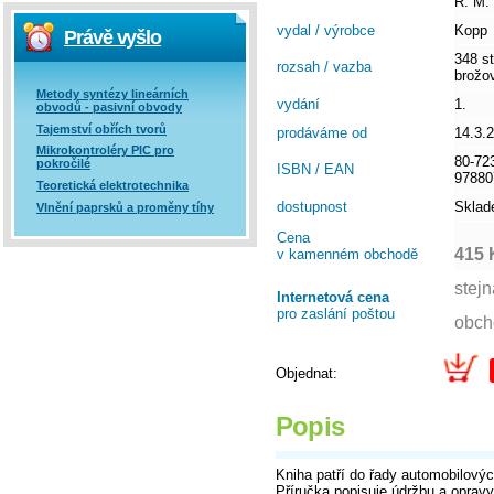
R. M.
vydal / výrobce
Kopp
Právě vyšlo
348 st
rozsah / vazba
brožo
Metody syntézy lineárních
vydání
1.
obvodů - pasivní obvody
Tajemství obřích tvorů
prodáváme od
14.3.
Mikrokontroléry PIC pro
80-72
pokročilé
ISBN / EAN
97880
Teoretická elektrotechnika
dostupnost
Skla
Vlnění paprsků a proměny tíhy
Cena
415 
v kamenném obchodě
Internetová cena
pro zaslání poštou
Objednat:
Popis
Kniha patří do řady automobilovýc
Příručka popisuje údržbu a oprav